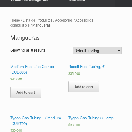
Home
/
Lista de Productos
/
Accesorios
/
Accesorios
combustible
/ Mangueras
Mangueras
Showing all 8 results
Medium Fuel Line Combo
Recoil Fuel Tubing, 6′
(DUB680)
$
35,000
$
44,000
Add to cart
Add to cart
Tygon Gas Tubing, 3′ Medium
Tygon Gas Tubing,3′ Large
(DUB799)
$
33,000
$
30,000