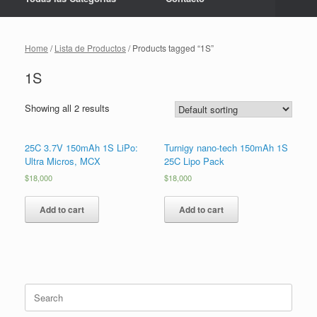
Home
/
Lista de Productos
/ Products tagged “1S”
1S
Showing all 2 results
25C 3.7V 150mAh 1S LiPo:
Turnigy nano-tech 150mAh 1S
Ultra Micros, MCX
25C Lipo Pack
$
18,000
$
18,000
Add to cart
Add to cart
Search
for: