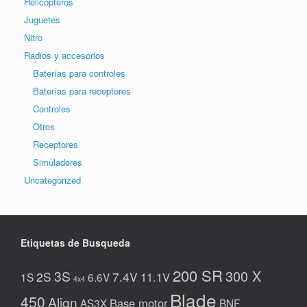
Helicópteros
Juguetes
Nitro
Radios y accesorios
Baterías para controles
Baterías para receptores
Controles
Otros
Receptores
Simuladores
Uncategorized
Etiquetas de Busqueda
200 SR
300 X
3S
2S
7.4V
11.1V
1S
6.6V
4x4
Blade
450
Align
Base motor
AS3X
BNF