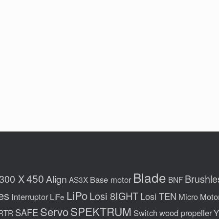
Blade
450
300 X
Brushle
Align
Base motor
AS3X
BNF
LiPo
es
Losi 8IGHT
Losi TEN
Interruptor
Micro
Moto
LiFe
Servo
SPEKTRUM
SAFE
Switch
wood propeller
Y
RTR