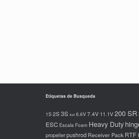
Etiquetas de Busqueda
200 SR
3S
2S
7.4V
11.1V
1S
6.6V
4x4
Heavy Duty
hing
ESC
Escala
Foam
RTF
pushrod
Receiver Pack
propeller