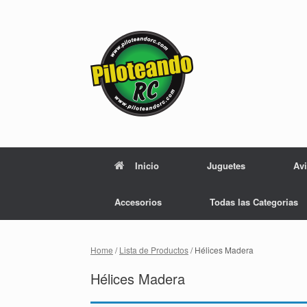
Skip
to
content
Inicio
Juguetes
Av
Accesorios
Todas las Categorias
Home
/
Lista de Productos
/ Hélices Madera
Hélices Madera