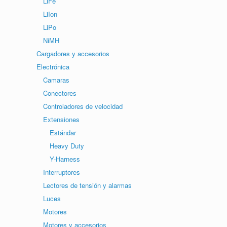
LiFe
LiIon
LiPo
NiMH
Cargadores y accesorios
Electrónica
Camaras
Conectores
Controladores de velocidad
Extensiones
Estándar
Heavy Duty
Y-Harness
Interruptores
Lectores de tensión y alarmas
Luces
Motores
Motores y accesorios