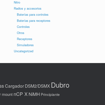
Nitro
Radios y accesorios
Baterías para controles
Baterías para receptores
Controles
Otros
Receptores
Simuladores
Uncategorized
Dubro
ss
Cargador
DSM2/DSMX
nCP X
NiMH
r mount
Principiante