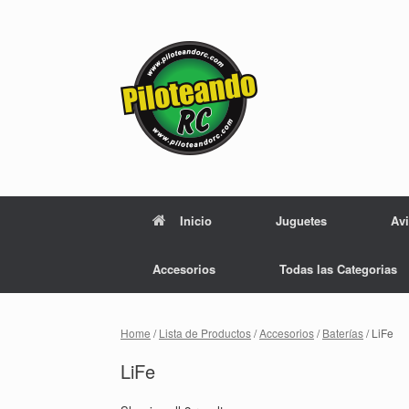
Skip
to
content
Inicio
Juguetes
Av
Accesorios
Todas las Categorias
Home
/
Lista de Productos
/
Accesorios
/
Baterías
/ LiFe
LiFe