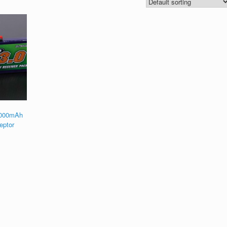
3000mAh
eptor