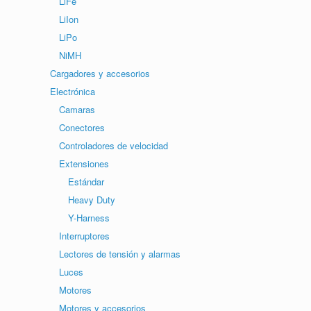
LiFe
LiIon
LiPo
NiMH
Cargadores y accesorios
Electrónica
Camaras
Conectores
Controladores de velocidad
Extensiones
Estándar
Heavy Duty
Y-Harness
Interruptores
Lectores de tensión y alarmas
Luces
Motores
Motores y accesorios