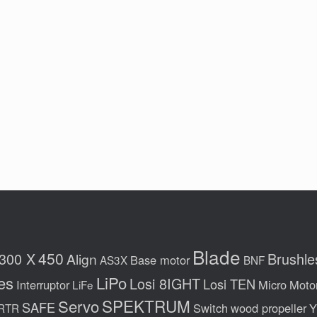
Blade
450
300 X
Brushle
Align
Base motor
AS3X
BNF
LiPo
es
Losi 8IGHT
Losi TEN
Interruptor
Micro
Moto
LiFe
Servo
SPEKTRUM
SAFE
Switch
wood propeller
Y
RTR