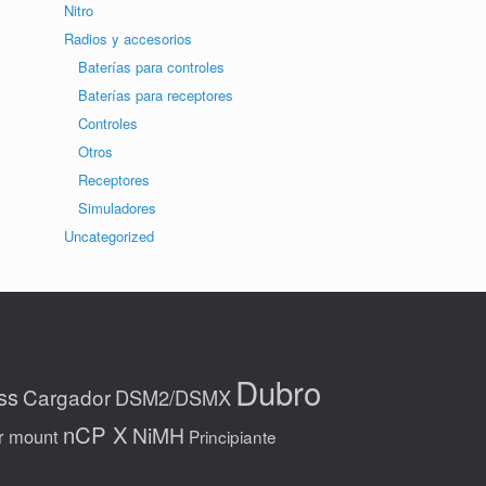
Nitro
Radios y accesorios
Baterías para controles
Baterías para receptores
Controles
Otros
Receptores
Simuladores
Uncategorized
Dubro
ss
Cargador
DSM2/DSMX
nCP X
NiMH
r mount
Principiante