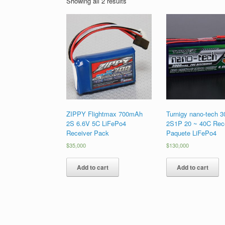
Showing all 2 results
ZIPPY Flightmax 700mAh
Turnigy nano-tech 
2S 6.6V 5C LiFePo4
2S1P 20 ~ 40C Rec
Receiver Pack
Paquete LiFePo4
$
35,000
$
130,000
Add to cart
Add to cart