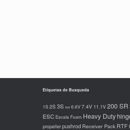
Etiquetas de Busqueda
200 SR
3S
2S
7.4V
11.1V
1S
6.6V
4x4
Heavy Duty
hing
ESC
Escala
Foam
RTF
pushrod
Receiver Pack
propeller