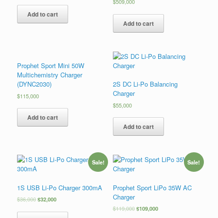
$
509,000
Add to cart
Add to cart
Prophet Sport Mini 50W
Multichemistry Charger
(DYNC2030)
2S DC Li-Po Balancing
Charger
$
115,000
$
55,000
Add to cart
Add to cart
Sale!
Sale!
1S USB Li-Po Charger 300mA
Prophet Sport LiPo 35W AC
Charger
$
36,000
$
32,000
$
119,000
$
109,000