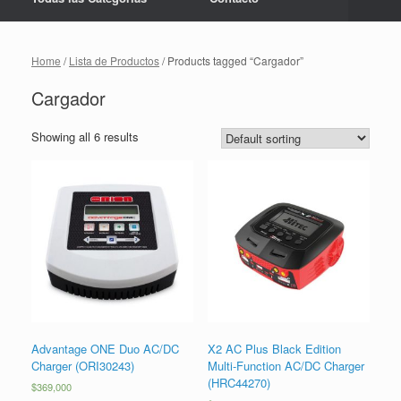
Home
/
Lista de Productos
/ Products tagged “Cargador”
Cargador
Showing all 6 results
Advantage ONE Duo AC/DC
X2 AC Plus Black Edition
Charger (ORI30243)
Multi-Function AC/DC Charger
(HRC44270)
$
369,000