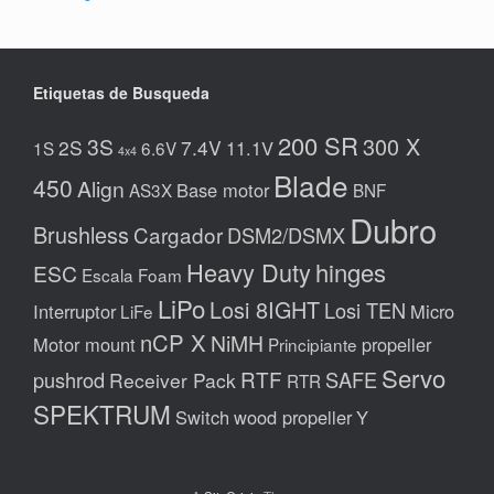
Etiquetas de Busqueda
200 SR
300 X
3S
2S
7.4V
11.1V
1S
6.6V
4x4
Blade
450
Align
Base motor
AS3X
BNF
Dubro
Brushless
Cargador
DSM2/DSMX
Heavy Duty
hinges
ESC
Escala
Foam
LiPo
Losi 8IGHT
Losi TEN
Interruptor
Micro
LiFe
nCP X
NiMH
Motor mount
propeller
Principiante
Servo
RTF
pushrod
SAFE
Receiver Pack
RTR
SPEKTRUM
Switch
wood propeller
Y